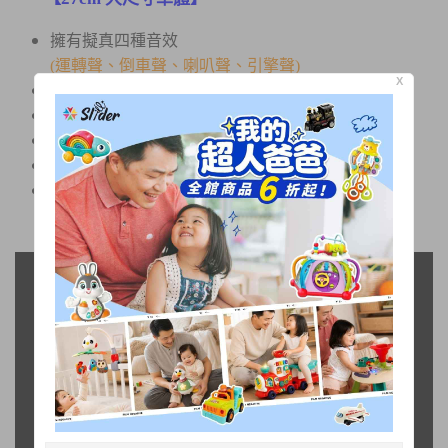
擁有擬真四種音效
(運轉聲、倒車聲、喇叭聲、引擎聲)
X
ABS原料，紮實耐摔
齒輪保護裝置更耐用
大扭力跑很遠
可昇降雲梯、360度旋轉操作台
通過台灣BSMI玩具檢驗合格