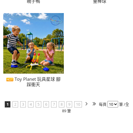
親子鴨
童棒球
Toy Planet 玩具星球 腳
踩衝天
1
2
3
4
5
6
7
8
9
10
每頁
筆 /全
89 筆