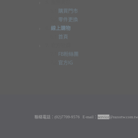
5. 服務資訊
5.1
購買門市
5.2
零件更換
6.
線上購物
6.1
首頁
7. 官方社群
7.1
FB粉絲團
7.2
官方IG
聯絡電話：(02)7709-9576 E-mail：
service
@razortw.com.