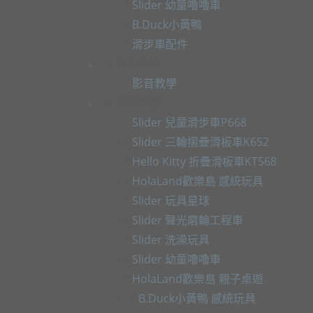
2.7
Slider 幼童嚕嚕車
2.8
B.Duck小黃鴨
2.9
滑步車配件
3. 影音介紹
3.1
影音教學
4. 開箱體驗
4.1
Slider 兒童滑步車P668
4.2
Slider 三輪摺疊滑板車K652
4.3
Hello Kitty 折疊滑板車KT568
4.4
HolaLand歡樂島 感統玩具
4.5
Slider 玩具星球
4.6
Slider 聲光磨輪工程車
4.7
Slider 洗澡玩具
4.8
Slider 幼童嚕嚕車
4.9
HolaLand歡樂島 親子桌遊
4.10
B.Duck小黃鴨 感統玩具