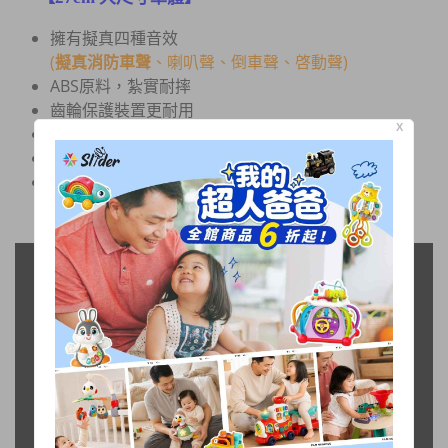
擁有擬真四種音效
(
擬真消防車聲
、喇叭聲、倒車聲、啓動聲)
ABS原料，紮實耐摔
齒輪保護裝置更耐用
X
大扭力跑很遠
雲梯可360度旋轉、可伸長至47cm
通過台灣BSMI玩具檢驗合格