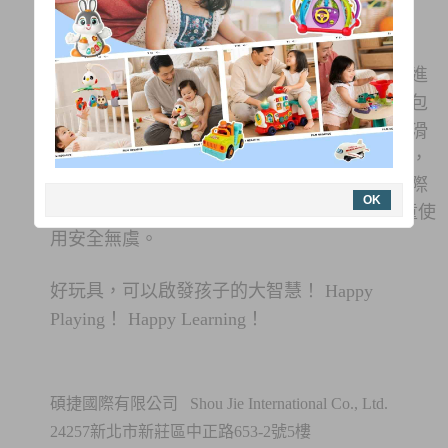
滑來滑趣管理團隊，擁有15年以上國際品牌代
理、工廠管理及國內通路經營的經驗，持續引進
各國優質玩具，並以平實的價格供應於市場，包
含嬰幼童聲光玩具、德國木製積木
、滑步車、滑
板車
及建構磁力棒…等，商品經過嚴謹的篩選，
著重於孩子的益智啟發及安全耐用；並符合國際
OK
玩具安全標準，及台灣BSMI檢驗，以確保孩童使
用安全無虞。
好玩具，可以啟發孩子的大智慧！ Happy
Playing！ Happy Learning！
碩捷國際有限公司 Shou Jie International Co., Ltd.
24257新北市新莊區中正路653-2號5樓