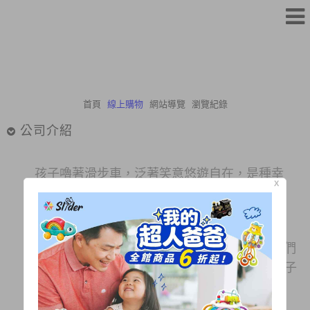
首頁
線上購物
網站導覽
瀏覽紀錄
公司介紹
孩子嚕著滑步車，泛著笑意悠遊自在，是種幸
X
福！也是驕傲！
滑步車是我們所代理的第一款兒童運動玩具產
品，秉持著分享這份幸福感給更多的爸媽，我們
成立了Slider滑來滑趣--益智玩具代理，希望孩子
可以在玩樂中成長，聰明的學習，平安健康長
大！