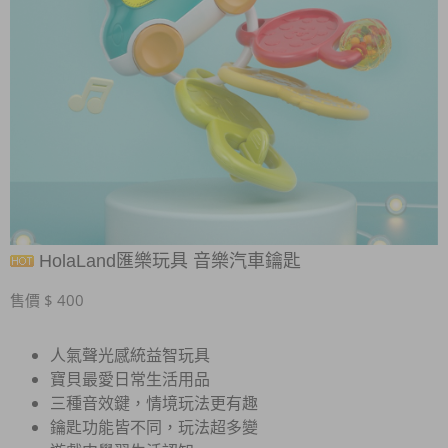
HolaLand匯樂玩具 音樂汽車鑰匙
售價 $ 400
人氣聲光感統益智玩具
寶貝最愛日常生活用品
三種音效鍵，情境玩法更有趣
鑰匙功能皆不同，玩法超多變