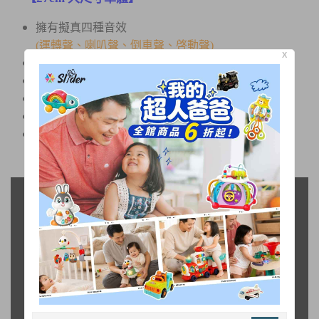
擁有擬真四種音效
(運轉聲、喇叭聲、倒車聲、啓動聲)
X
ABS原料，紮實耐摔
齒輪保護裝置更耐用
大扭力跑很遠
水泥槽可360度旋轉、水泥出口可左右轉動
通過台灣BSMI玩具檢驗合格