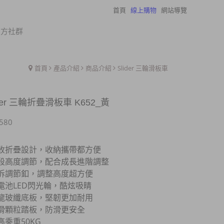
首頁
線上購物
網站導覽
瀏覽紀錄
官方社群
首頁
產品介紹
商品介紹
Slider 三輪滑板車
der 三輪折疊滑板車 K652_黃
580
收折疊設計，收納攜帶都方便
段高度調節，配合成長進階調整
拆調節釦，調整高度超方便
電池LED閃光輪，酷炫吸睛
龍玻纖底板，堅韌更加耐用
滑顆粒踏板，防滑更安全
高乘重50KG