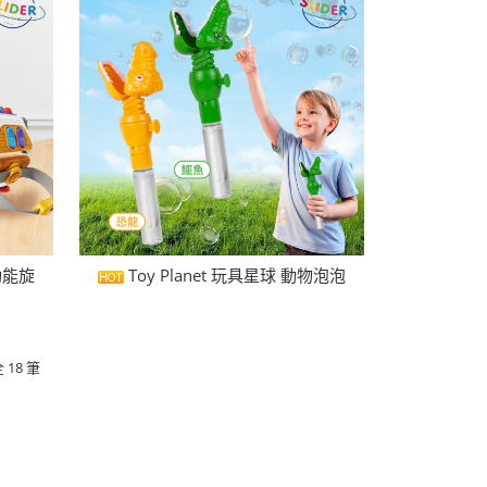
多功能旋
Toy Planet 玩具星球 動物泡泡
 18 筆