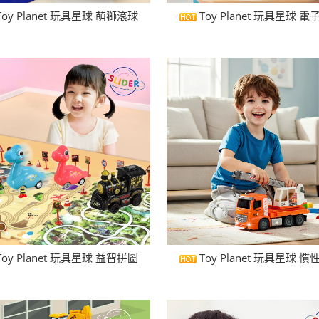
Toy Planet 玩具星球 萌獅滾球
Toy Planet 玩具星球 
Toy Planet 玩具星球 益智拼圖
Toy Planet 玩具星球 