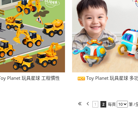
Toy Planet 玩具星球 工程慣性
Toy Planet 玩具星球 
1
2
每頁
筆 /全