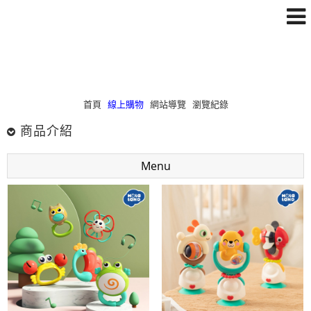
首頁
線上購物
網站導覽
瀏覽紀錄
商品介紹
Menu