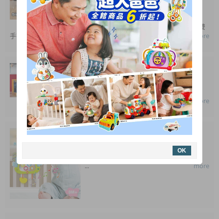
嚕嚕車適合1歲半以上的寶寶在室內平地使
用。在玩樂中可訓練幼兒腿步肌肉發展、雙
手操控能力，並能增進肢體協調及平衡感...
more
2018-08-30
Slider聲光磨輪工程車系列
...
more
2018-01-04
winfun 大象床邊音樂鏡
OK
...
more