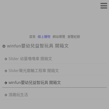
首頁
線上購物
網站導覽
瀏覽紀錄
winfun嬰幼兒益智玩具 開箱文
Slider 幼童嚕嚕車 開箱文
Slider聲光磨輪工程車 開箱文
winfun嬰幼兒益智玩具 開箱文
滑趣玩生活