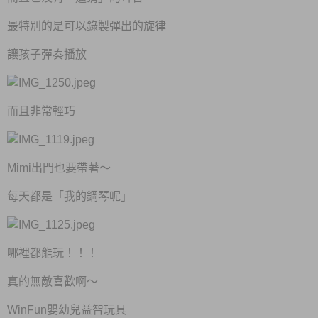
最特別的是可以錄製彈出的旋律
讓孩子彈奏播放
而且非常輕巧
Mimi出門也要帶著～
每天都是「我的鋼琴呢」
哪裡都能玩！！！
真的無敵喜歡啊～
WinFun嬰幼兒益智玩具