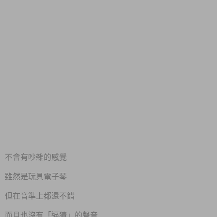
不會有吵雜的感覺
雖然是玩具電子琴
但在音準上都還不錯
而且也沒有「逼猜」的聲音