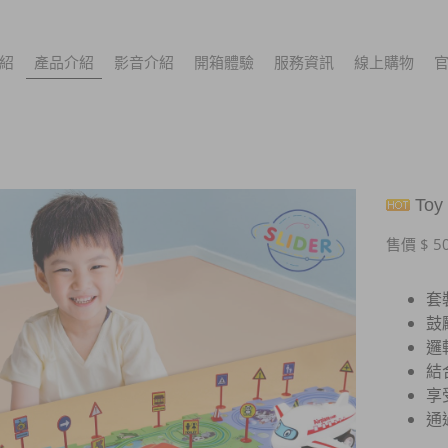
紹
產品介紹
影音介紹
開箱體驗
服務資訊
線上購物
To
售價 $ 5
套
鼓
邏
結
享
通