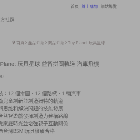
首頁
線上購物
網站導覽
瀏覽紀錄
官方社群
首頁
產品介紹
商品介紹
Toy Planet 玩具星球
y Planet 玩具星球 益智拼圖軌道 汽車飛機
00
裝：12 個拼圖、12 個路標、1 輛汽車
勵兒童創新並創造獨特的軌道
輯思維和解決問題的技能發展
合益智遊戲發揮創造力建構路線
受家庭時光並增強親子互動關係
過台灣BSMI玩具檢驗合格