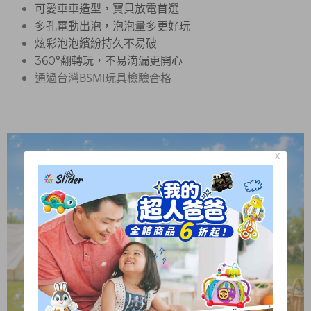
可愛車車造型，寶貝放電首選
多孔電動出泡，泡泡量多更好玩
炫彩泡泡繽紛持久不易破
360°翻轉玩，不易滴漏更開心
通過台灣BSMI玩具檢驗合格
X