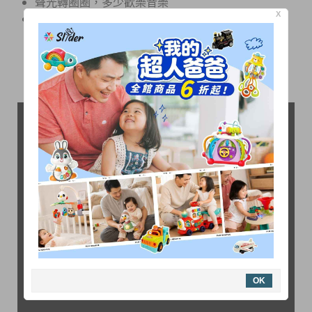
聲光轉圈圈，多少歡樂音樂
X
通過台灣BSMI玩具檢驗合格
OK