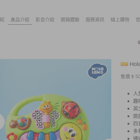
紹
產品介紹
影音介紹
開箱體驗
服務資訊
線上購物
Ho
售價 $ 5
人
趣
英
遊
四
多
通