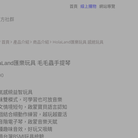
首頁
線上購物
網站導覽
瀏覽紀錄
官方社群
首頁
產品介紹
商品介紹
HolaLand匯樂玩具 感統玩具
laLand匯樂玩具 毛毛蟲手提琴
00
氣感統益智玩具
味雙模式，可學習也可放音樂
文情境短句，啟蒙寶貝語言認知
戲結合細動作練習，越玩越靈活
音階電子琴，啟蒙音樂天賦
種趣味音效，好玩又吸睛
過台灣BSMI玩具檢驗