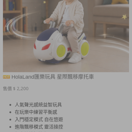
HolaLand匯樂玩具 星際飄移摩托車
售價 $ 2,200
人氣聲光感統益智玩具
在玩樂中練習平衡感
入門穩定模式 自在悠遊
進階飄移模式 靈活操控