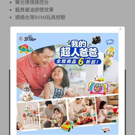
聲光情境操控台
擬真催油排煙效果
通過台灣BSMI玩具檢驗
X