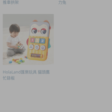
推車拱架
力兔
HolaLand匯樂玩具 貓頭鷹
忙碌板