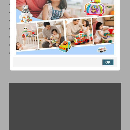
PU輪，適合屋內使用
360度萬向前輪，靈活迴轉半徑小
防傾倒設計安全穩固
雙腳滑動，助於肢體平衡發展
隱藏式玩具收納空間
適合1歲半以上，學會走路的孩子
通過台灣BSMI玩具檢驗合格
OK